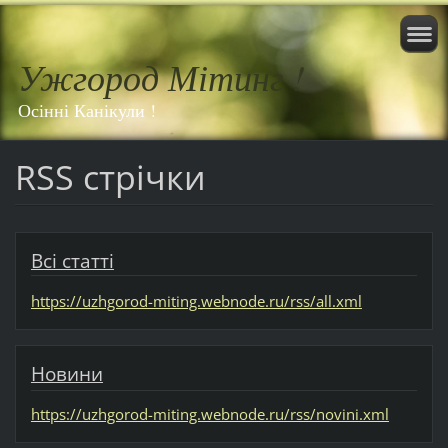
Ужгород Мітинг !
Осінні Канікули !
RSS стрічки
Всі статті
https://uzhgorod-miting.webnode.ru/rss/all.xml
Новини
https://uzhgorod-miting.webnode.ru/rss/novini.xml